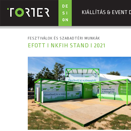
KIÁLLÍTÁS & EVENT 
Ugrás a tartalomra
FESZTIVÁLOK ÉS SZABADTÉRI MUNKÁK
EFOTT I NKFIH STAND I 2021