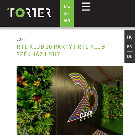
☰
Ugrás a tartalomra
HU
LOFT
RTL KLUB 20 PARTY I RTL KLUB
EN
SZÉKHÁZ I 2017
DE