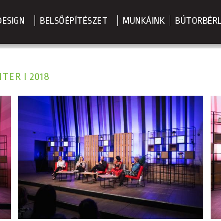
DESIGN
BELSŐÉPÍTÉSZET
MUNKÁINK
BÚTORBÉR
TER I 2018