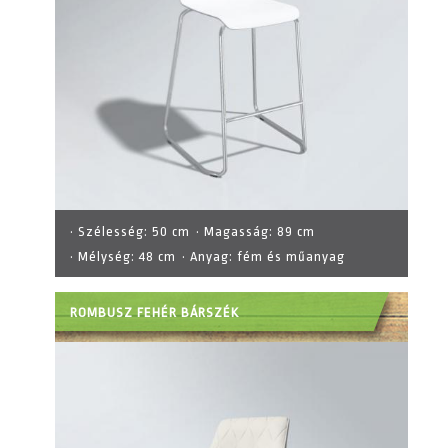
· Szélesség:
50 cm
· Magasság:
89 cm
· Mélység:
48 cm
· Anyag:
fém és műanyag
ROMBUSZ FEHÉR BÁRSZÉK