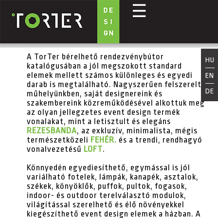
☰
Ugrás a tartalomra
A TorTer bérelhető rendezvénybútor
HU
katalógusában a jól megszokott standard
elemek mellett számos különleges és egyedi
EN
darab is megtalálható. Nagyszerűen felszerelt
DE
műhelyünkben, saját designereink és
szakembereink közreműködésével alkottuk meg
az olyan jellegzetes event design termék
vonalakat, mint a letisztult és elegáns
REZESBANDA
, az exkluzív, minimalista, mégis
természetközeli
FEHÉR.
és a trendi, rendhagyó
vonalvezetésű
LOFT
.
Könnyedén egyediesíthető, egymással is jól
variálható fotelek, lámpák, kanapék, asztalok,
székek, könyöklők, puffok, pultok, fogasok,
indoor- és outdoor terelválasztó modulok,
világítással szerelhető és élő növényekkel
kiegészíthető event design elemek a házban. A