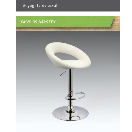
· Anyag:
fa és textil
KAGYLÓS BÁRSZÉK