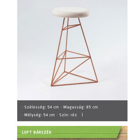
· Szélesség:
54 cm
· Magasság:
85 cm
· Mélység:
54 cm
· Szín:
réz
|
LOFT BÁRSZÉK