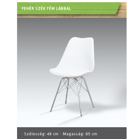
FEHÉR SZÉK FÉM LÁBBAL
· Szélesség:
48 cm
· Magasság:
85 cm