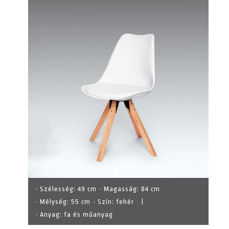
· Szélesség:
49 cm
· Magasság:
84 cm
· Mélység:
55 cm
· Szín:
fehér
|
· Anyag:
fa és műanyag