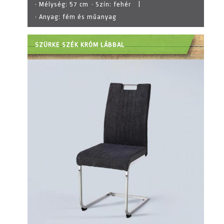
· Mélység:
57 cm
· Szín:
fehér
|
· Anyag:
fém és műanyag
SZÜRKE SZÉK KRÓM LÁBBAL