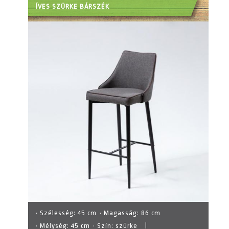
ÍVES SZÜRKE BÁRSZÉK
· Szélesség:
45 cm
· Magasság:
86 cm
· Mélység:
45 cm
· Szín:
szürke
|