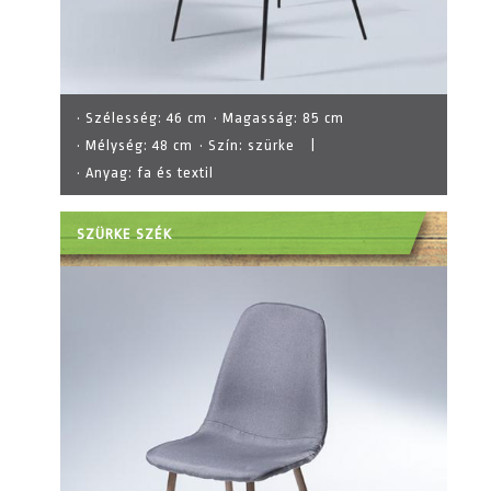
· Szélesség:
46 cm
· Magasság:
85 cm
· Mélység:
48 cm
· Szín:
szürke
|
· Anyag:
fa és textil
SZÜRKE SZÉK