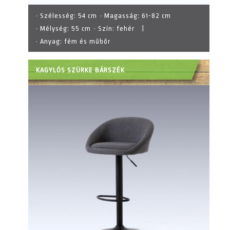
· Szélesség:
54 cm
· Magasság:
61-82 cm
· Mélység:
55 cm
· Szín:
fehér
|
· Anyag:
fém és műbőr
KAGYLÓS SZÜRKE BÁRSZÉK