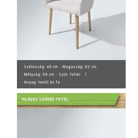
· Szélesség:
49 cm
· Magasság:
82 cm
· Mélység:
59 cm
· Szín:
fehér
|
· Anyag:
textil és fa
VILÁGOS SZÜRKE FOTEL