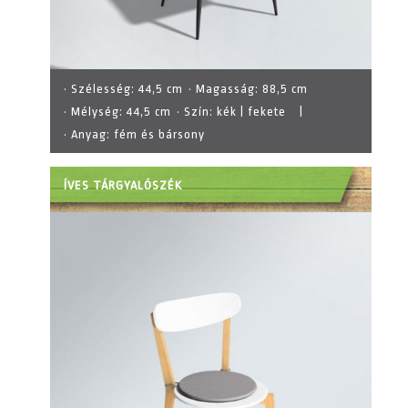
· Szélesség:
44,5 cm
· Magasság:
88,5 cm
· Mélység:
44,5 cm
· Szín:
kék | fekete
|
· Anyag:
fém és bársony
ÍVES TÁRGYALÓSZÉK