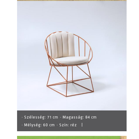
· Szélesség:
71 cm
· Magasság:
84 cm
· Mélység:
60 cm
· Szín:
réz
|