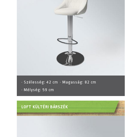
· Szélesség:
42 cm
· Magasság:
82 cm
· Mélység:
59 cm
LOFT KÜLTÉRI BÁRSZÉK