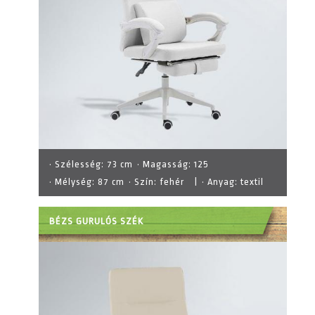
· Szélesség:
73 cm
· Magasság:
125
· Mélység:
87 cm
· Szín:
fehér
|
· Anyag:
textil
BÉZS GURULÓS SZÉK