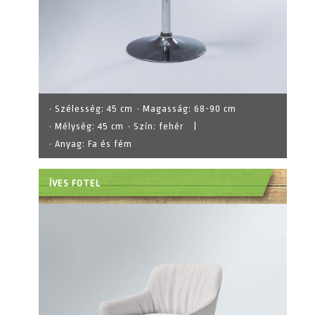
· Szélesség:
45 cm
· Magasság:
68-90 cm
· Mélység:
45 cm
· Szín:
fehér
|
· Anyag:
Fa és fém
ÍVES FOTEL