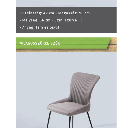
· Szélesség:
42 cm
· Magasság:
98 cm
· Mélység:
56 cm
· Szín:
szürke
|
· Anyag:
fém és textil
VILAGOSSZÜRKE SZÉK