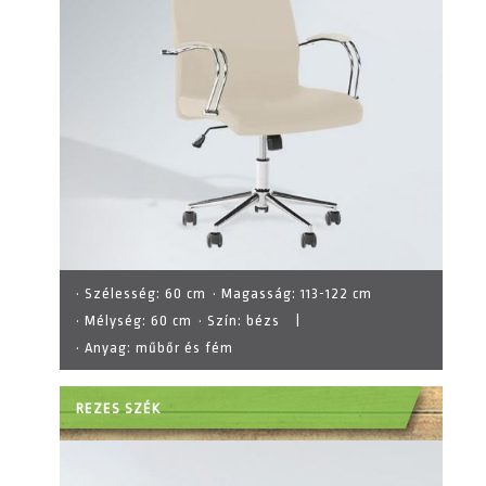
· Szélesség:
60 cm
· Magasság:
113-122 cm
· Mélység:
60 cm
· Szín:
bézs
|
· Anyag:
műbőr és fém
REZES SZÉK