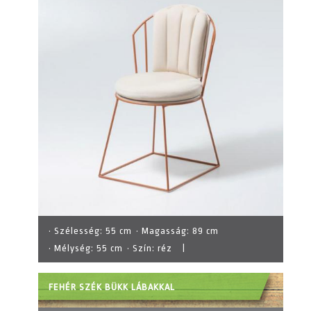
· Szélesség:
55 cm
· Magasság:
89 cm
· Mélység:
55 cm
· Szín:
réz
|
FEHÉR SZÉK BÜKK LÁBAKKAL