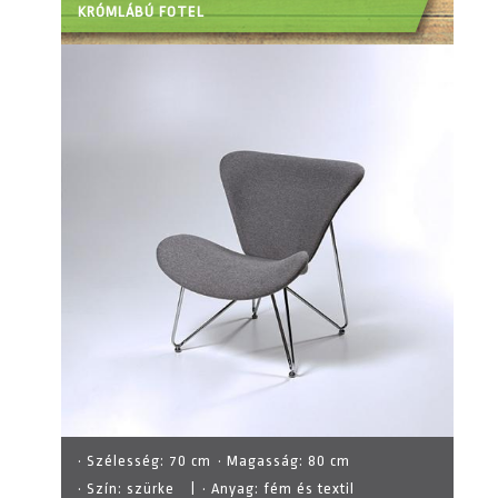
KRÓMLÁBÚ FOTEL
· Szélesség:
70 cm
· Magasság:
80 cm
· Szín:
szürke
|
· Anyag:
fém és textil