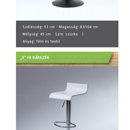
· Szélesség:
53 cm
· Magasság:
83/104 cm
· Mélység:
45 cm
· Szín:
szürke
|
· Anyag:
fém és textil
„S” FA BÁRSZÉK