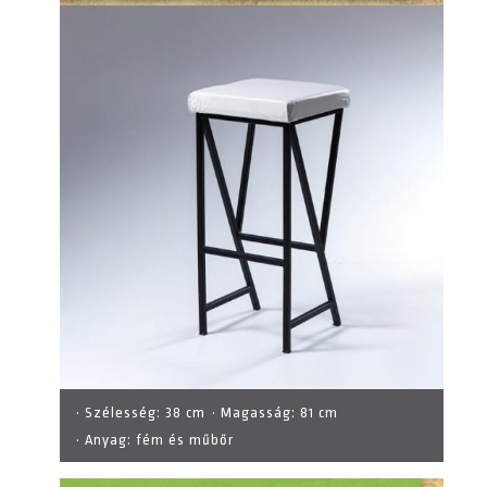
· Szélesség:
38 cm
· Magasság:
81 cm
· Anyag:
fém és műbőr