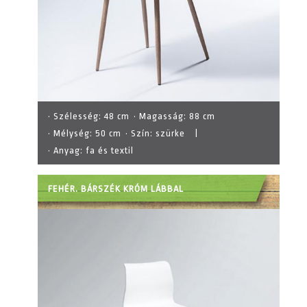
· Szélesség:
48 cm
· Magasság:
88 cm
· Mélység:
50 cm
· Szín:
szürke
|
· Anyag:
fa és textil
FEHÉR. BÁRSZÉK KRÓM LÁBBAL