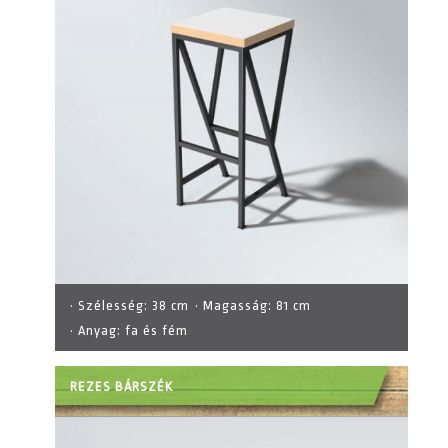
· Szélesség:
38 cm
· Magasság:
81 cm
· Anyag:
fa és fém
REZES BÁRSZÉK