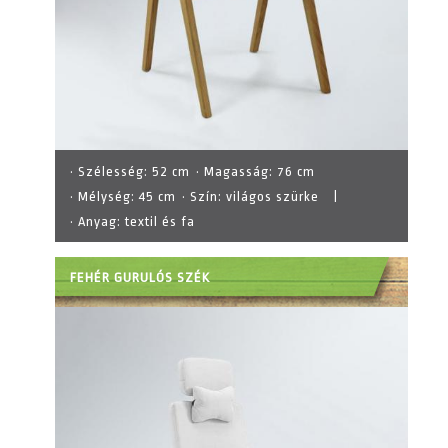
· Szélesség:
52 cm
· Magasság:
76 cm
· Mélység:
45 cm
· Szín:
világos szürke
|
· Anyag:
textil és fa
FEHÉR GURULÓS SZÉK