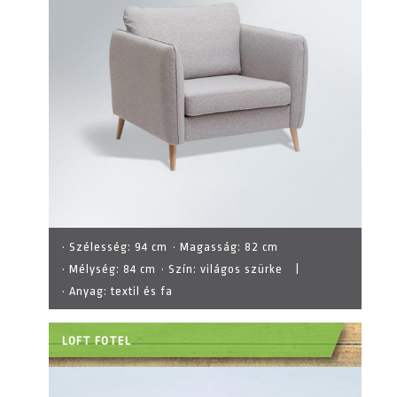
· Szélesség:
94 cm
· Magasság:
82 cm
· Mélység:
84 cm
· Szín:
világos szürke
|
· Anyag:
textil és fa
LOFT FOTEL