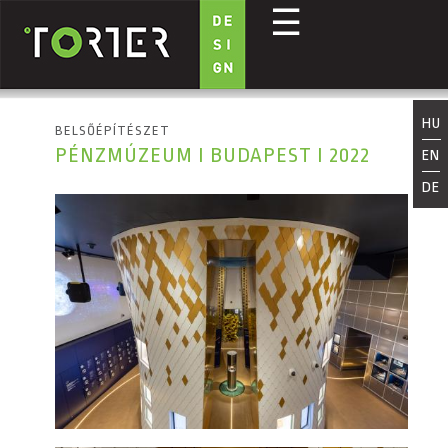
☰
Ugrás a tartalomra
HU
BELSŐÉPÍTÉSZET
PÉNZMÚZEUM I BUDAPEST I 2022
EN
DE