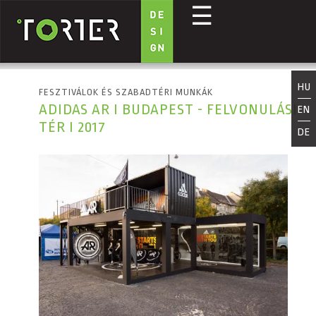
☰
Ugrás a tartalomra
HU
FESZTIVÁLOK ÉS SZABADTÉRI MUNKÁK
ADIDAS AR I BUDAPEST - FELVONULÁSI
EN
TÉR I 2017
DE