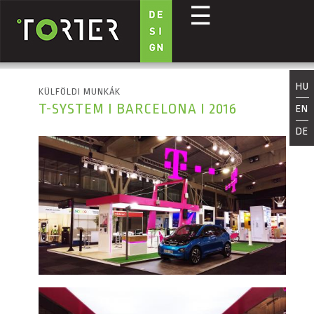
☰
Ugrás a tartalomra
HU
KÜLFÖLDI MUNKÁK
T-SYSTEM I BARCELONA I 2016
EN
DE