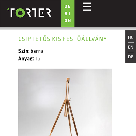
☰
Ugrás a tartalomra
HU
CSIPTETŐS KIS FESTŐÁLLVÁNY
EN
Szín:
barna
DE
Anyag:
fa