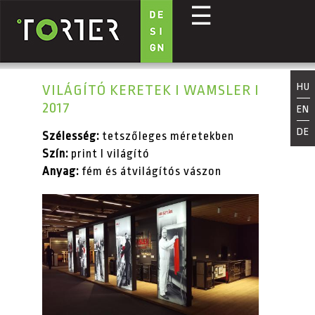
☰
Ugrás a tartalomra
HU
VILÁGÍTÓ KERETEK I WAMSLER I
2017
EN
DE
Szélesség:
tetszőleges méretekben
Szín:
print I világító
Anyag:
fém és átvilágítós vászon