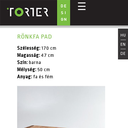
☰
Ugrás a tartalomra
HU
RÖNKFA PAD
EN
Szélesség:
170 cm
DE
Magasság:
47 cm
Szín:
barna
Mélység:
50 cm
Anyag:
fa és fém