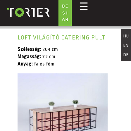
☰
Ugrás a tartalomra
HU
LOFT VILÁGÍTÓ CATERING PULT
EN
Szélesség:
204 cm
DE
Magasság:
72 cm
Anyag:
fa és fém