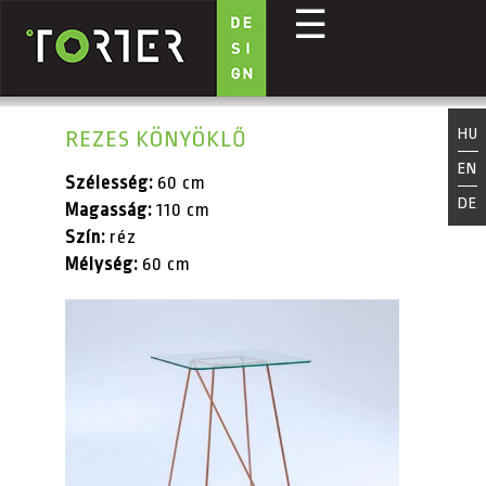
☰
Ugrás a tartalomra
HU
REZES KÖNYÖKLŐ
EN
Szélesség:
60 cm
DE
Magasság:
110 cm
Szín:
réz
Mélység:
60 cm