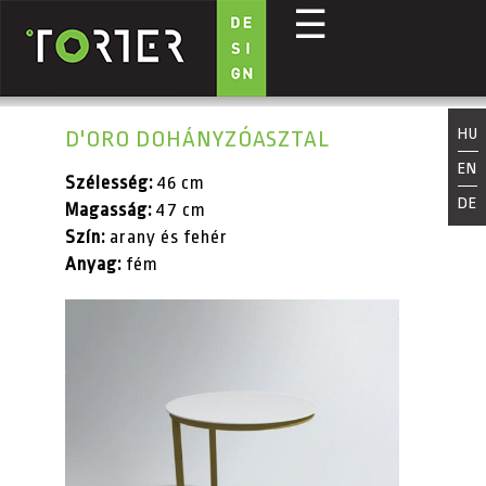
☰
Ugrás a tartalomra
HU
D'ORO DOHÁNYZÓASZTAL
EN
Szélesség:
46 cm
DE
Magasság:
47 cm
Szín:
arany és fehér
Anyag:
fém