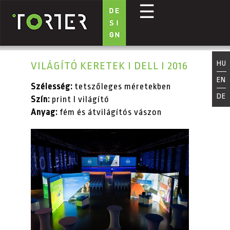
☰
Ugrás a tartalomra
HU
VILÁGÍTÓ KERETEK I DELL I 2016
EN
Szélesség:
tetszőleges méretekben
DE
Szín:
print I világító
Anyag:
fém és átvilágítós vászon