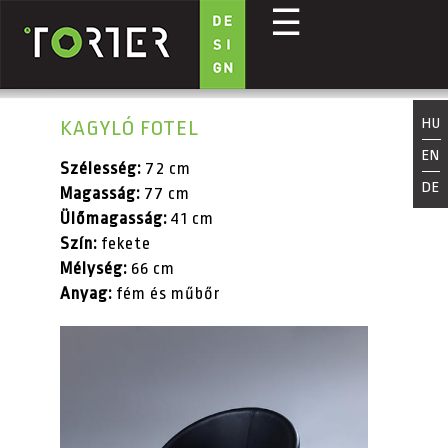
☰
Ugrás a tartalomra
HU
KAGYLÓ FOTEL
EN
Szélesség:
72 cm
DE
Magasság:
77 cm
Ülőmagasság:
41 cm
Szín:
fekete
Mélység:
66 cm
Anyag:
fém és műbőr