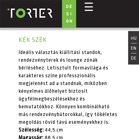
☰
Ugrás a tartalomra
HU
KÉK SZÉK
EN
Ideális választás kiállítási standok,
DE
rendezvényterek és lounge zónák
bérléséhez. Letisztult formavilága és
karakteres színe professzionális
megjelenést ad a standnak, miközben
kényelmes ülőhelyet biztosít
ügyfélmegbeszélésekhez és
bemutatókhoz. Könnyen kombinálható
más rendezvénybútorokkal, így tökéletes
megoldás rövid távú eseményekhez is.
Szélesség:
44,5 cm
Magasság:
88,5 cm