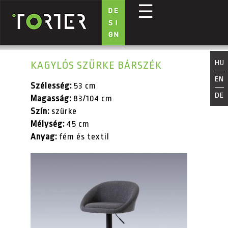
☰
Ugrás a tartalomra
HU
KAGYLÓS SZÜRKE BÁRSZÉK
EN
Szélesség:
53 cm
DE
Magasság:
83/104 cm
Szín:
szürke
Mélység:
45 cm
Anyag:
fém és textil