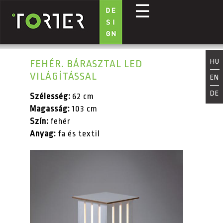
☰
Ugrás a tartalomra
HU
FEHÉR. BÁRASZTAL LED
VILÁGÍTÁSSAL
EN
DE
Szélesség:
62 cm
Magasság:
103 cm
Szín:
fehér
Anyag:
fa és textil