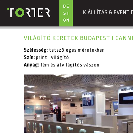
KIÁLLÍTÁS & EVENT 
Ugrás a tartalomra
VILÁGÍTÓ KERETEK BUDAPEST I CANNES
Szélesség:
tetszőleges méretekben
Szín:
print I világító
Anyag:
fém és átvilágítós vászon