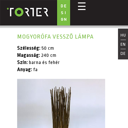
☰
Ugrás a tartalomra
HU
MOGYORÓFA VESSZŐ LÁMPA
EN
Szélesség:
50 cm
DE
Magasság:
240 cm
Szín:
barna és fehér
Anyag:
fa