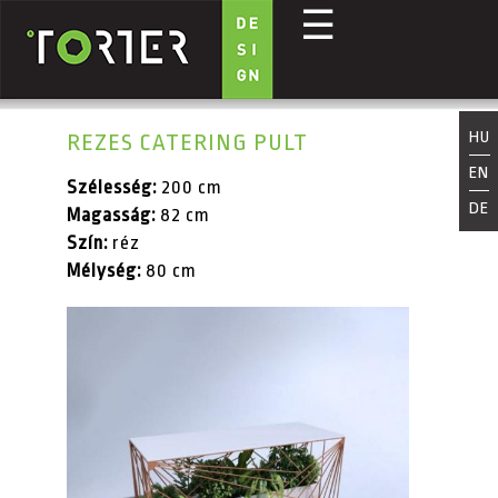
☰
Ugrás a tartalomra
HU
REZES CATERING PULT
EN
Szélesség:
200 cm
DE
Magasság:
82 cm
Szín:
réz
Mélység:
80 cm