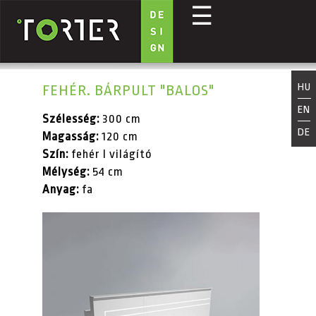
☰
Ugrás a tartalomra
HU
FEHÉR. BÁRPULT "BALOS"
EN
Szélesség:
300 cm
DE
Magasság:
120 cm
Szín:
fehér I világító
Mélység:
54 cm
Anyag:
fa