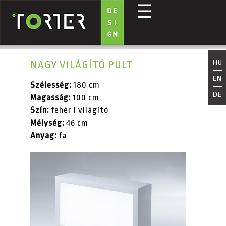
☰
Ugrás a tartalomra
HU
NAGY VILÁGÍTÓ PULT
EN
Szélesség:
180 cm
DE
Magasság:
100 cm
Szín:
fehér I világító
Mélység:
46 cm
Anyag:
fa