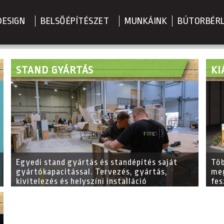
DESIGN
BELSŐÉPÍTÉSZET
MUNKÁINK
BÚTORBÉR
STAND GYÁRTÁS
KI
Egyedi stand gyártás és standépítés saját
Töb
gyártókapacitással. Tervezés, gyártás,
meg
kivitelezés és helyszíni installáció
fes
Magyarországon és Európa-szerte. Torter –
bel
több mint 40 év szakmai tapasztalat.
des
ter
rés