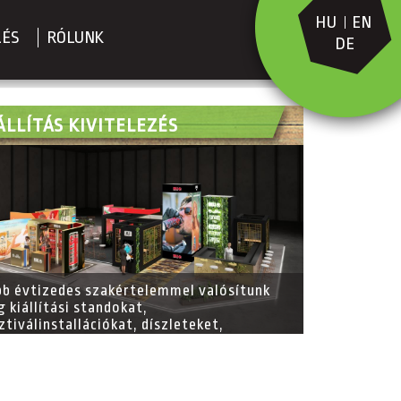
HU
EN
LÉS
RÓLUNK
DE
ÁLLÍTÁS KIVITELEZÉS
b évtizedes szakértelemmel valósítunk
 kiállítási standokat,
ztiválinstallációkat, díszleteket,
sőépítészeti megoldásokat és event
ign projekteket, biztosítva a kreatív
vezéstől a teljes kivitelezésig minden
zletet.