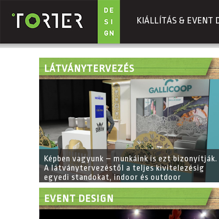
KIÁLLÍTÁS & EVENT 
Ugrás a tartalomra
LÁTVÁNYTERVEZÉS
Képben vagyunk – munkáink is ezt bizonyítják.
A látványtervezéstől a teljes kivitelezésig
egyedi standokat, indoor és outdoor
installációkat, event designt, díszleteket,
bútorokat és belsőépítészeti megoldásokat
EVENT DESIGN
valósítunk meg.