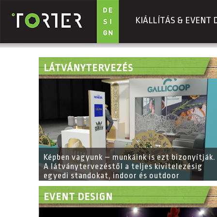
KIÁLLÍTÁS & EVENT 
Ugrás a tartalomra
LÁTVÁNYTERVEZÉS
Képben vagyunk – munkáink is ezt bizonyítják.
A látványtervezéstől a teljes kivitelezésig
egyedi standokat, indoor és outdoor
installációkat, event designt, díszleteket,
bútorokat és belsőépítészeti megoldásokat
EVENT DESIGN
valósítunk meg.