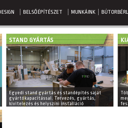
DESIGN
BELSŐÉPÍTÉSZET
MUNKÁINK
BÚTORBÉR
STAND GYÁRTÁS
KI
Egyedi stand gyártás és standépítés saját
Töb
gyártókapacitással. Tervezés, gyártás,
meg
kivitelezés és helyszíni installáció
fes
Magyarországon és Európa-szerte. Torter –
bel
több mint 40 év szakmai tapasztalat.
des
ter
rés