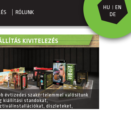
HU
EN
LÉS
RÓLUNK
DE
ÁLLÍTÁS KIVITELEZÉS
b évtizedes szakértelemmel valósítunk
 kiállítási standokat,
ztiválinstallációkat, díszleteket,
sőépítészeti megoldásokat és event
ign projekteket, biztosítva a kreatív
vezéstől a teljes kivitelezésig minden
zletet.