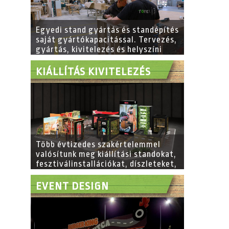
Egyedi stand gyártás és standépítés
saját gyártókapacitással. Tervezés,
gyártás, kivitelezés és helyszíni
installáció Magyarországon és
Európa-szerte. Torter – több mint
KIÁLLÍTÁS KIVITELEZÉS
40 év szakmai tapasztalat.
Több évtizedes szakértelemmel
valósítunk meg kiállítási standokat,
fesztiválinstallációkat, díszleteket,
belsőépítészeti megoldásokat és
event design projekteket,
EVENT DESIGN
biztosítva a kreatív tervezéstől a
teljes kivitelezésig minden
részletet.