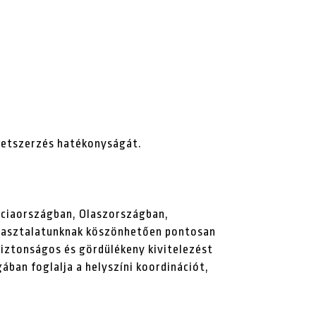
zletszerzés hatékonyságát.
nciaországban, Olaszországban,
apasztalatunknak köszönhetően pontosan
biztonságos és gördülékeny kivitelezést
ában foglalja a helyszíni koordinációt,