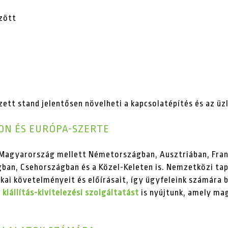
zött
zett stand jelentősen növelheti a kapcsolatépítés és az ü
ON ÉS EURÓPA-SZERTE
t Magyarország mellett Németországban, Ausztriában, Fra
gban, Csehországban és a Közel-Keleten is. Nemzetközi t
ikai követelményeit és előírásait, így ügyfeleink számára 
ű
kiállítás-kivitelezési szolgáltatást
is nyújtunk, amely mag