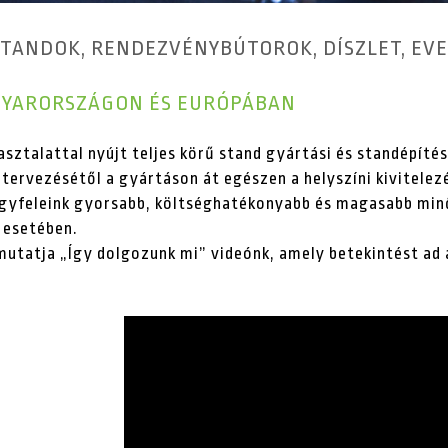
I STANDOK, RENDEZVÉNYBÚTOROK, DÍSZLET, EV
GYARORSZÁGON ÉS EURÓPÁBAN
sztalattal nyújt teljes körű stand gyártási és standépít
 tervezésétől a gyártáson át egészen a helyszíni kivitele
ügyfeleink gyorsabb, költséghatékonyabb és magasabb mi
 esetében.
tatja „Így dolgozunk mi” videónk, amely betekintést ad a