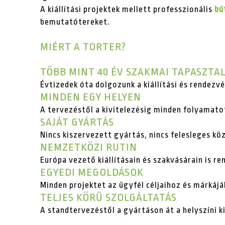
A kiállítási projektek mellett professzionális
bú
bemutatótereket.
MIÉRT A TORTER?
TÖBB MINT 40 ÉV SZAKMAI TAPASZTA
Évtizedek óta dolgozunk a kiállítási és rendez
MINDEN EGY HELYEN
A tervezéstől a kivitelezésig minden folyamato
SAJÁT GYÁRTÁS
Nincs kiszervezett gyártás, nincs felesleges kö
NEMZETKÖZI RUTIN
Európa vezető kiállításain és szakvásárain is r
EGYEDI MEGOLDÁSOK
Minden projektet az ügyfél céljaihoz és márkájá
TELJES KÖRŰ SZOLGÁLTATÁS
A standtervezéstől a gyártáson át a helyszíni k