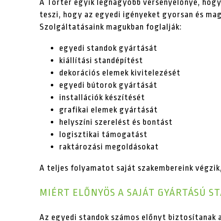
A Torter egyik legnagyobb versenyelőnye, hogy
teszi, hogy az egyedi igényeket gyorsan és ma
Szolgáltatásaink magukban foglalják:
egyedi standok gyártását
kiállítási standépítést
dekorációs elemek kivitelezését
egyedi bútorok gyártását
installációk készítését
grafikai elemek gyártását
helyszíni szerelést és bontást
logisztikai támogatást
raktározási megoldásokat
A teljes folyamatot saját szakembereink végzik
MIÉRT ELŐNYÖS A SAJÁT GYÁRTÁSÚ S
Az egyedi standok számos előnyt biztosítanak a