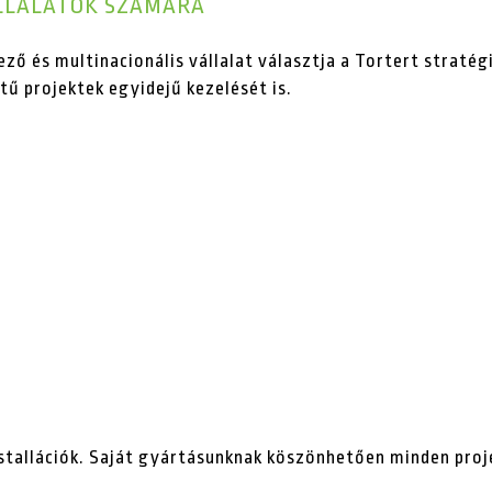
LLALATOK SZÁMÁRA
 és multinacionális vállalat választja a Tortert stratég
ű projektek egyidejű kezelését is.
nstallációk. Saját gyártásunknak köszönhetően minden pro