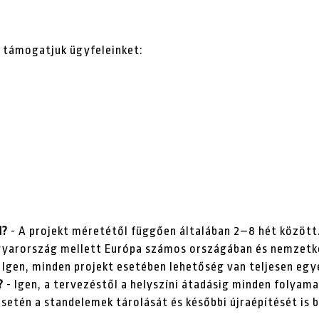
s támogatjuk ügyfeleinket:
d?
- A projekt méretétől függően általában 2–8 hét között
gyarország mellett Európa számos országában és nemzetköz
 Igen, minden projekt esetében lehetőség van teljesen egy
?
- Igen, a tervezéstől a helyszíni átadásig minden folyama
esetén a standelemek tárolását és későbbi újraépítését is b