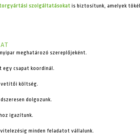
torgyártási szolgáltatásokat
is biztosítunk, amelyek töké
LAT
vényipar meghatározó szereplőjeként.
t egy csapat koordinál.
zvetítői költség.
endszeresen dolgozunk.
hoz igazítunk.
ivitelezésig minden feladatot vállalunk.