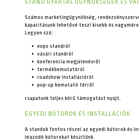
STAND GYÁRTÁS ÜGYNÖKSÉGEK ÉS VÁ
Számos marketingügynökség, rendezvényszervező
kapacitásunk lehetővé teszi kisebb és nagyméret
Legyen szó:
expo standról
vásári standról
konferencia megjelenésről
termékbemutatóról
roadshow installációról
pop-up bemutató térről
csapatunk teljes körű támogatást nyújt.
EGYEDI BÚTOROK ÉS INSTALLÁCIÓK
A standok fontos részei az egyedi bútorok és i
igazodó bútorokat készítünk.