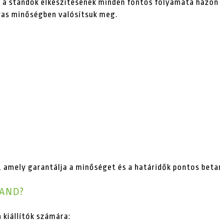
 a standok elkészítésének minden fontos folyamata házon 
gas minőségben valósítsuk meg.
, amely garantálja a minőséget és a határidők pontos beta
TAND?
 kiállítók számára: