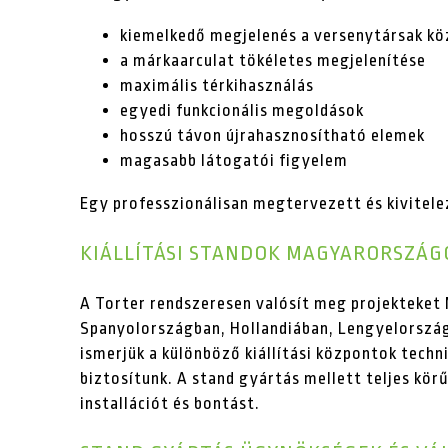
kiemelkedő megjelenés a versenytársak kö
a márkaarculat tökéletes megjelenítése
maximális térkihasználás
egyedi funkcionális megoldások
hosszú távon újrahasznosítható elemek
magasabb látogatói figyelem
Egy professzionálisan megtervezett és kivitele
KIÁLLÍTÁSI STANDOK MAGYARORSZÁG
A Torter rendszeresen valósít meg projekteke
Spanyolországban, Hollandiában, Lengyelorszá
ismerjük a különböző kiállítási központok techn
biztosítunk. A stand gyártás mellett teljes kör
installációt és bontást.