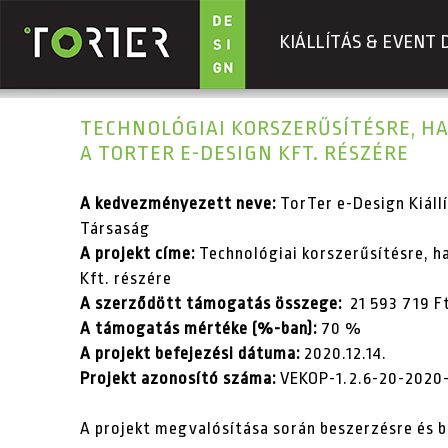
KIÁLLÍTÁS & EVENT 
Ugrás a tartalomra
TECHNOLÓGIAI KORSZERŰSÍTÉSRE, H
A TORTER E-DESIGN KFT. RÉSZÉRE
A kedvezményezett neve:
TorTer e-Design Kiállí
Társaság
A projekt címe:
Technológiai korszerűsítésre, h
Kft. részére
A szerződött támogatás összege:
21 593 719 F
A támogatás mértéke (%-ban):
70 %
A projekt befejezési dátuma:
2020.12.14.
Projekt azonosító száma:
VEKOP-1.2.6-20-2020
A projekt megvalósítása során beszerzésre és 