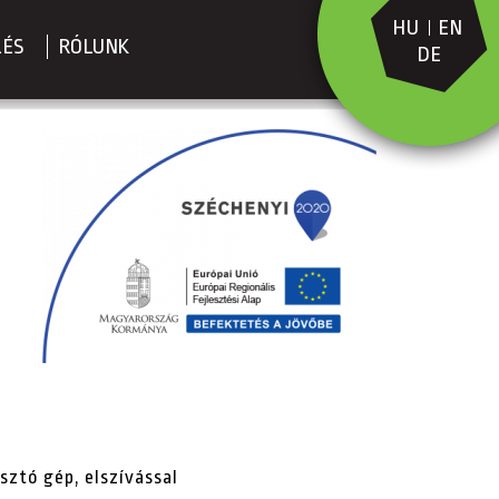
HU
EN
LÉS
RÓLUNK
DE
S
n
ztó gép, elszívással