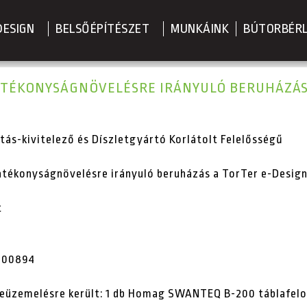
DESIGN
BELSŐÉPÍTÉSZET
MUNKÁINK
BÚTORBÉR
ATÉKONYSÁGNÖVELÉSRE IRÁNYULÓ BERUHÁZÁ
tás-kivitelező és Díszletgyártó Korlátolt Felelősségű
atékonyságnövelésre irányuló beruházás a TorTer e-Desig
t
-00894
beüzemelésre került: 1 db Homag SWANTEQ B-200 táblafelos