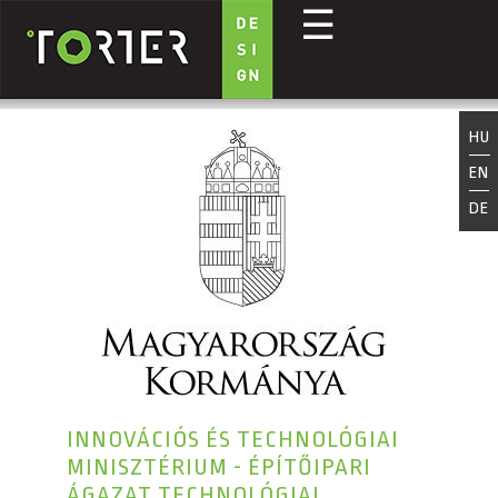
☰
Ugrás a tartalomra
HU
EN
DE
INNOVÁCIÓS ÉS TECHNOLÓGIAI
MINISZTÉRIUM - ÉPÍTŐIPARI
ÁGAZAT TECHNOLÓGIAI