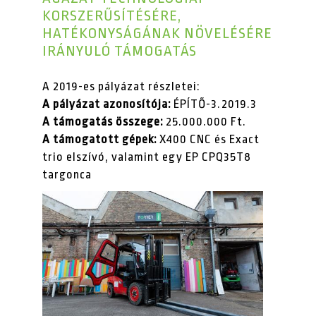
KORSZERŰSÍTÉSÉRE,
HATÉKONYSÁGÁNAK NÖVELÉSÉRE
IRÁNYULÓ TÁMOGATÁS
A 2019-es pályázat részletei:
A pályázat azonosítója:
ÉPÍTŐ-3.2019.3
A támogatás összege:
25.000.000 Ft.
A támogatott gépek:
X400 CNC és Exact
trio elszívó, valamint egy EP CPQ35T8
targonca