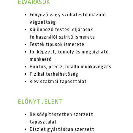
ELVÁRÁSOK
Fényező vagy szobafestő mázoló
végzettség
Különböző festési eljárások
felhasználói szintű ismerete
Festék típusok ismerete
Jól képzett, komoly és megbízható
munkaerő
Pontos, precíz, önálló munkavégzés
Fizikai terhelhetőség
3 év szakmai tapasztalat
ELŐNYT JELENT
Belsőépítészetben szerzett
tapasztalat
Díszlet gyártásban szerzett