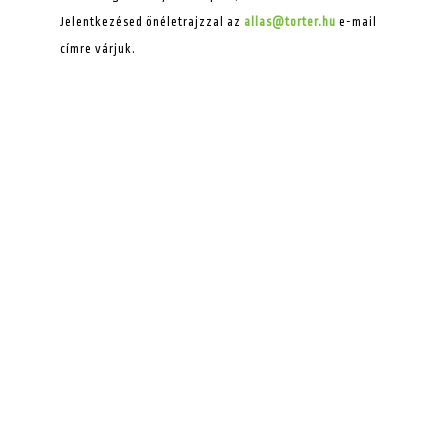
Jelentkezésed önéletrajzzal az
allas@torter.hu
e-mail
címre várjuk.