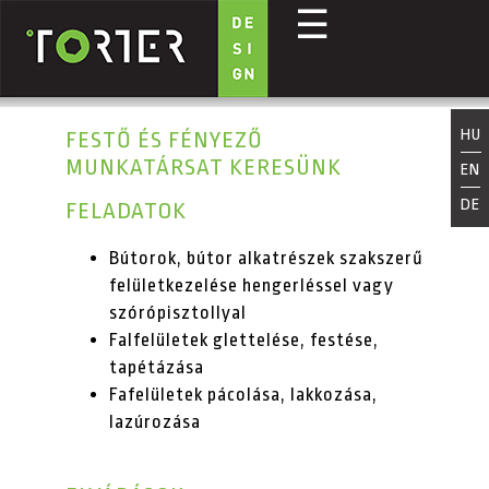
☰
Ugrás a tartalomra
HU
FESTŐ ÉS FÉNYEZŐ
MUNKATÁRSAT KERESÜNK
EN
DE
FELADATOK
Bútorok, bútor alkatrészek szakszerű
felületkezelése hengerléssel vagy
szórópisztollyal
Falfelületek glettelése, festése,
tapétázása
Fafelületek pácolása, lakkozása,
lazúrozása