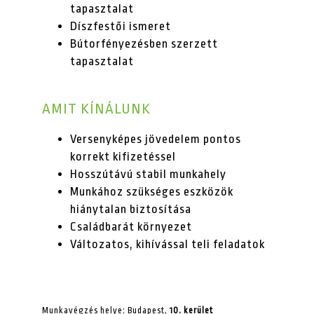
tapasztalat
Díszfestői ismeret
Bútorfényezésben szerzett
tapasztalat
AMIT KÍNÁLUNK
Versenyképes
jövedelem pontos
korrekt kifizetéssel
Hosszútávú
stabil
munkahely
Munkához szükséges eszközök
hiánytalan biztosítása
Családbarát
környezet
Változatos
, kihívással teli feladatok
Munkavégzés helye: Budapest,
10. kerület