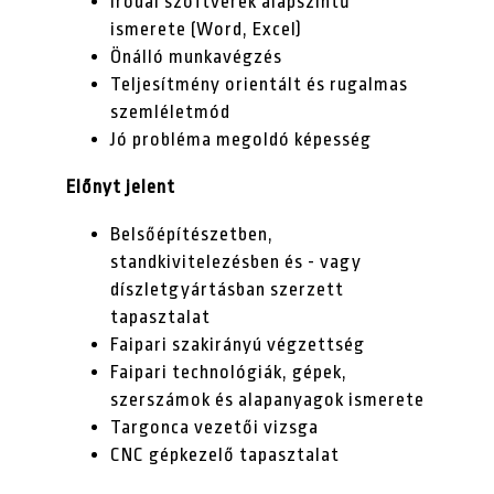
Irodai szoftverek alapszintű
ismerete (Word, Excel)
Önálló munkavégzés
Teljesítmény orientált és rugalmas
szemléletmód
Jó probléma megoldó képesség
Előnyt jelent
Belsőépítészetben,
standkivitelezésben és - vagy
díszletgyártásban szerzett
tapasztalat
Faipari szakirányú végzettség
Faipari technológiák, gépek,
szerszámok és alapanyagok ismerete
Targonca vezetői vizsga
CNC gépkezelő tapasztalat