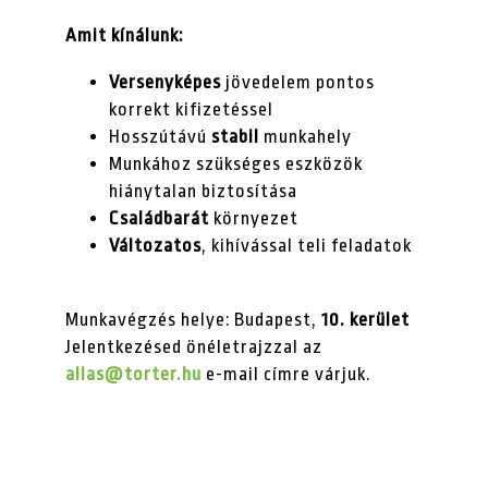
Amit kínálunk:
Versenyképes
jövedelem pontos
korrekt kifizetéssel
Hosszútávú
stabil
munkahely
Munkához szükséges eszközök
hiánytalan biztosítása
Családbarát
környezet
Változatos
, kihívással teli feladatok
Munkavégzés helye: Budapest,
10. kerület
Jelentkezésed önéletrajzzal az
allas@torter.hu
e-mail címre várjuk.