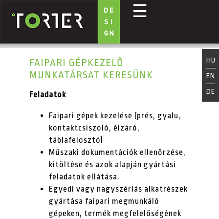
☰
Ugrás a tartalomra
HU
FAIPARI GÉPKEZELŐ
MUNKATÁRSAT KERESÜNK
EN
DE
Feladatok
Faipari gépek kezelése (prés, gyalu,
kontaktcsiszoló, élzáró,
táblafelosztó)
Műszaki dokumentációk ellenőrzése,
kitöltése és azok alapján gyártási
feladatok ellátása.
Egyedi vagy nagyszériás alkatrészek
gyártása faipari megmunkáló
gépeken, termék megfelelőségének