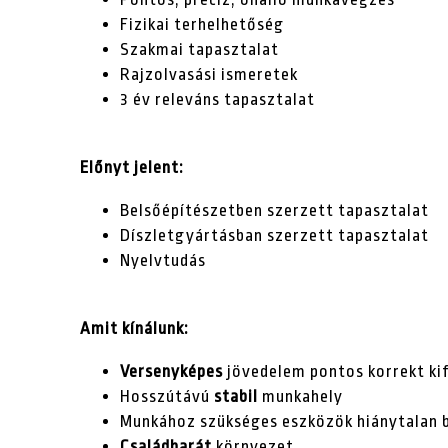
Fizikai terhelhetőség
Szakmai tapasztalat
Rajzolvasási ismeretek
3 év releváns tapasztalat
Előnyt jelent:
Belsőépítészetben szerzett tapasztalat
Díszletgyártásban szerzett tapasztalat
Nyelvtudás
Amit kínálunk:
Versenyképes
jövedelem pontos korrekt kif
Hosszútávú
stabil
munkahely
Munkához szükséges eszközök hiánytalan b
Családbarát
környezet