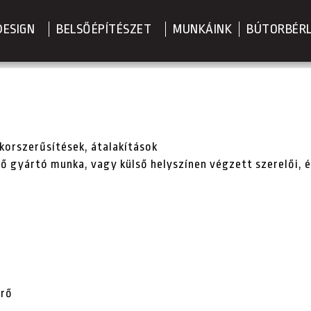
DESIGN
BELSŐÉPÍTÉSZET
MUNKÁINK
BÚTORBÉR
 korszerűsítések, átalakítások
 gyártó munka, vagy külső helyszínen végzett szerelői, ép
erő