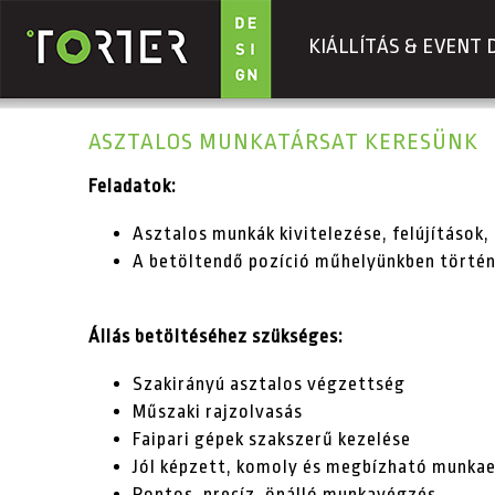
KIÁLLÍTÁS & EVENT 
Ugrás a tartalomra
ASZTALOS MUNKATÁRSAT KERESÜNK
Feladatok:
Asztalos munkák kivitelezése, felújítások,
A betöltendő pozíció műhelyünkben történő
Állás betöltéséhez szükséges:
Szakirányú asztalos végzettség
Műszaki rajzolvasás
Faipari gépek szakszerű kezelése
Jól képzett, komoly és megbízható munka
Pontos, precíz, önálló munkavégzés