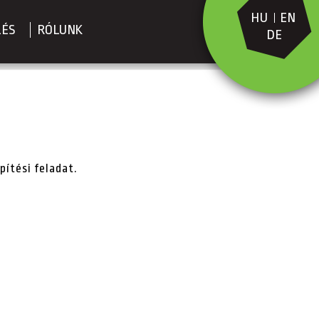
HU
EN
LÉS
RÓLUNK
DE
ítési feladat.