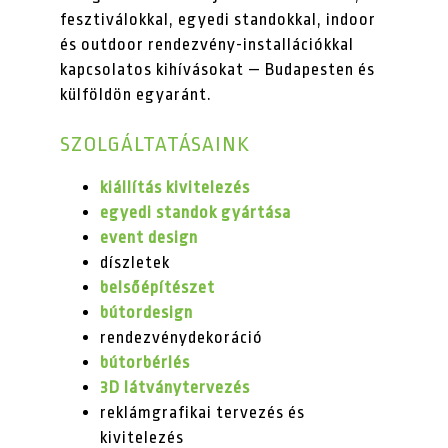
fesztiválokkal, egyedi standokkal, indoor
és outdoor rendezvény-installációkkal
kapcsolatos kihívásokat — Budapesten és
külföldön egyaránt.
SZOLGÁLTATÁSAINK
kiállítás kivitelezés
egyedi standok gyártása
event design
díszletek
belsőépítészet
bútordesign
rendezvénydekoráció
bútorbérlés
3D látványtervezés
reklámgrafikai tervezés és
kivitelezés