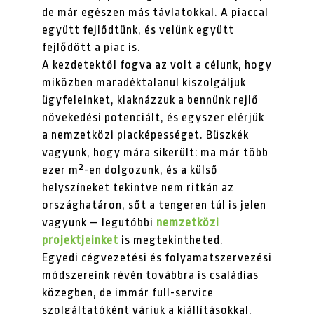
de már egészen más távlatokkal. A piaccal
együtt fejlődtünk, és velünk együtt
fejlődött a piac is.
A kezdetektől fogva az volt a célunk, hogy
miközben maradéktalanul kiszolgáljuk
ügyfeleinket, kiaknázzuk a bennünk rejlő
növekedési potenciált, és egyszer elérjük
a nemzetközi piacképességet. Büszkék
vagyunk, hogy mára sikerült: ma már több
ezer m²-en dolgozunk, és a külső
helyszíneket tekintve nem ritkán az
országhatáron, sőt a tengeren túl is jelen
vagyunk — legutóbbi
nemzetközi
projektjeinket
is megtekintheted.
Egyedi cégvezetési és folyamatszervezési
módszereink révén továbbra is családias
közegben, de immár full-service
szolgáltatóként várjuk a kiállításokkal,