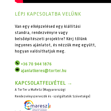
LÉPJ KAPCSOLATBA VELÜNK
Van egy elképzelésed egy kiállítási
standra, rendezvényre vagy
belsőépítészeti projektre? Kérj tőlünk
ingyenes ajánlatot, és nézzük meg együtt,
hogyan valósíthatjuk meg.
+36 70 944 1876
ajanlatkeres@torter.hu
KAPCSOLATFELVÉTEL →
A TorTer a MaReSz (Magyarországi
Rendezvényszervezők és -szolgáltatók Szövetsége)