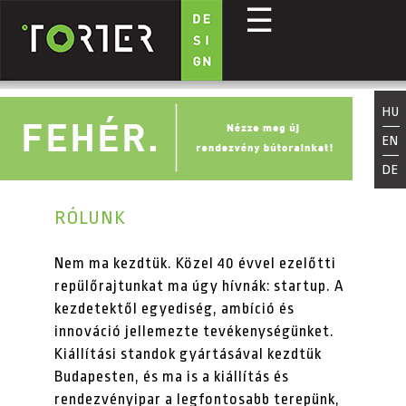
☰
Ugrás a tartalomra
HU
EN
DE
RÓLUNK
Nem ma kezdtük. Közel 40 évvel ezelőtti
repülőrajtunkat ma úgy hívnák: startup. A
kezdetektől egyediség, ambíció és
innováció jellemezte tevékenységünket.
Kiállítási standok gyártásával kezdtük
Budapesten, és ma is a kiállítás és
rendezvényipar a legfontosabb terepünk,