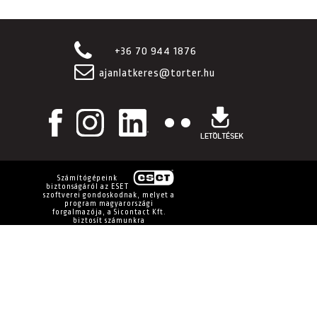
+36 70 944 1876
ajanlatkeres@torter.hu
Számítógépeink
biztonságáról az ESET
szoftverei gondoskodnak, melyet a
program magyarországi
forgalmazója, a Sicontact Kft.
biztosít számunkra