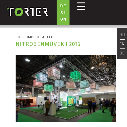
☰
Skip to main content
HU
CUSTOMISED BOOTHS
NITROGÉNMŰVEK I 2015
EN
DE