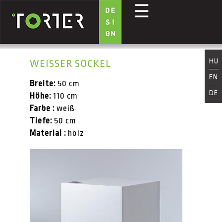
☰
Direkt zum Inhalt
HU
WEISSER SOCKEL
EN
Breite:
50 cm
DE
Höhe:
110 cm
Farbe :
weiß
Tiefe:
50 cm
Material :
holz