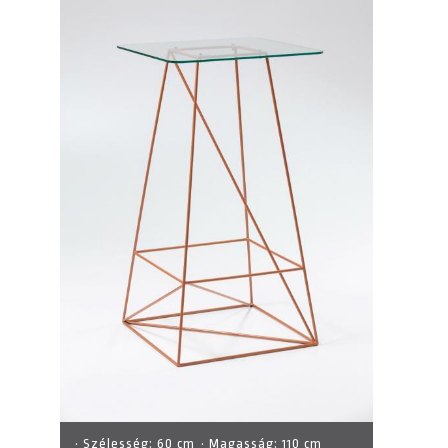
· Szélesség:
60 cm
· Magasság:
110 cm