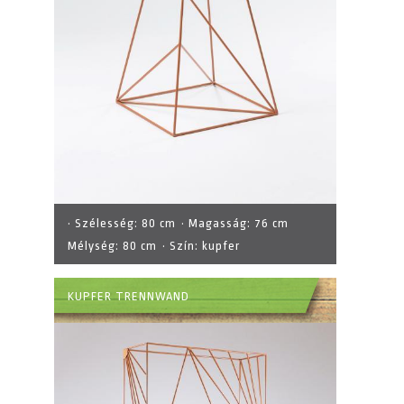
· Szélesség:
80 cm
· Magasság:
76 cm
Mélység:
80 cm
· Szín:
kupfer
KUPFER TRENNWAND