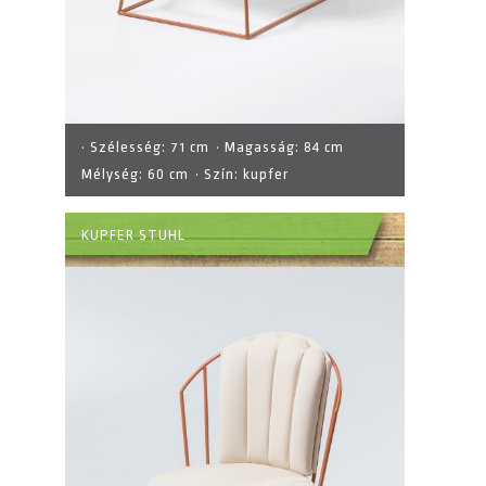
· Szélesség:
71 cm
· Magasság:
84 cm
Mélység:
60 cm
· Szín:
kupfer
KUPFER STUHL