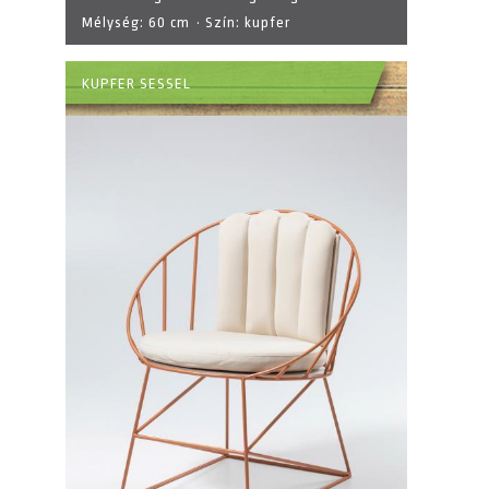
Mélység:
60 cm
· Szín:
kupfer
KUPFER SESSEL