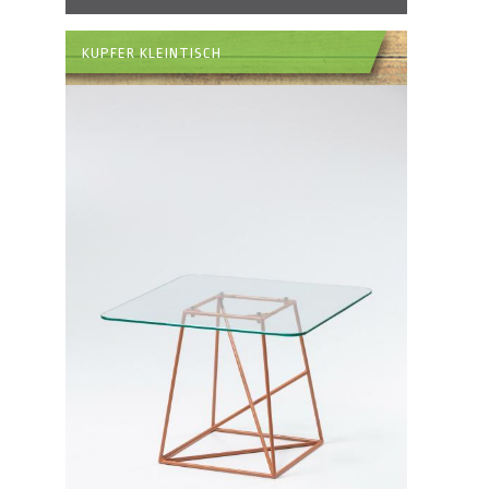
KUPFER KLEINTISCH