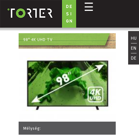
☰
Direkt zum Inhalt
HU
98" 4K UHD TV
EN
DE
Mélység: