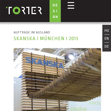
☰
Direkt zum Inhalt
HU
AUFTRÄGE IM AUSLAND
SKANSKA I MÜNCHEN I 2013
EN
DE