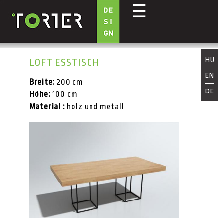
☰
Direkt zum Inhalt
HU
LOFT ESSTISCH
EN
Breite:
200 cm
DE
Höhe:
100 cm
Material :
holz und metall